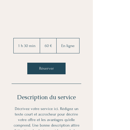
60
euros
1 h 30 min
1
60 €
En ligne
3
0
m
i
Réserver
n
Description du service
Décrivez votre service ici. Rédigez un
texte court et accrocheur pour décrire
votre offre et les avantages qu'elle
comprend. Une bonne description attire